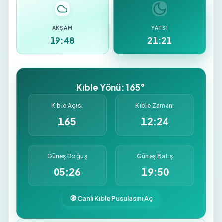
AKŞAM
YATSI
19:48
21:21
Kıble Yönü: 165°
Kıble Açısı
Kıble Zamanı
165
12:24
Güneş Doğuş
Güneş Batış
05:26
19:50
🧭 Canlı Kıble Pusulasını Aç