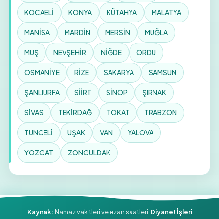
KOCAELİ
KONYA
KÜTAHYA
MALATYA
MANİSA
MARDİN
MERSİN
MUĞLA
MUŞ
NEVŞEHİR
NİĞDE
ORDU
OSMANİYE
RİZE
SAKARYA
SAMSUN
ŞANLIURFA
SİİRT
SİNOP
ŞIRNAK
SİVAS
TEKİRDAĞ
TOKAT
TRABZON
TUNCELİ
UŞAK
VAN
YALOVA
YOZGAT
ZONGULDAK
Kaynak:
Namaz vakitleri ve ezan saatleri,
Diyanet İşleri