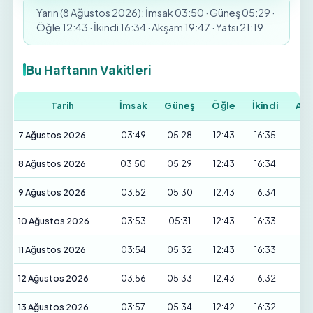
Yarın (8 Ağustos 2026): İmsak 03:50 · Güneş 05:29 ·
Öğle 12:43 · İkindi 16:34 · Akşam 19:47 · Yatsı 21:19
Bu Haftanın Vakitleri
Tarih
İmsak
Güneş
Öğle
İkindi
Ak
7 Ağustos 2026
03:49
05:28
12:43
16:35
19
8 Ağustos 2026
03:50
05:29
12:43
16:34
19
9 Ağustos 2026
03:52
05:30
12:43
16:34
19
10 Ağustos 2026
03:53
05:31
12:43
16:33
19
11 Ağustos 2026
03:54
05:32
12:43
16:33
19
12 Ağustos 2026
03:56
05:33
12:43
16:32
19
13 Ağustos 2026
03:57
05:34
12:42
16:32
19