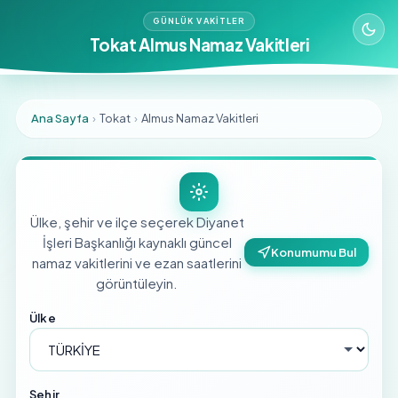
GÜNLÜK VAKITLER
Tokat Almus Namaz Vakitleri
Ana Sayfa
›
Tokat
›
Almus Namaz Vakitleri
Ülke, şehir ve ilçe seçerek Diyanet
İşleri Başkanlığı kaynaklı güncel
Konumumu Bul
namaz vakitlerini ve ezan saatlerini
görüntüleyin.
Ülke
Şehir