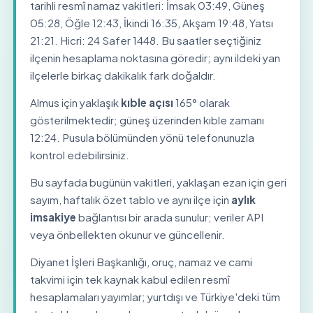
tarihli resmî namaz vakitleri: İmsak 03:49, Güneş
05:28, Öğle 12:43, İkindi 16:35, Akşam 19:48, Yatsı
21:21. Hicri: 24 Safer 1448. Bu saatler seçtiğiniz
ilçenin hesaplama noktasına göredir; aynı ildeki yan
ilçelerle birkaç dakikalık fark doğaldır.
Almus için yaklaşık
kıble açısı
165° olarak
gösterilmektedir; güneş üzerinden kıble zamanı
12:24. Pusula bölümünden yönü telefonunuzla
kontrol edebilirsiniz.
Bu sayfada bugünün vakitleri, yaklaşan ezan için geri
sayım, haftalık özet tablo ve aynı ilçe için
aylık
imsakiye
bağlantısı bir arada sunulur; veriler API
veya önbellekten okunur ve güncellenir.
Diyanet İşleri Başkanlığı, oruç, namaz ve cami
takvimi için tek kaynak kabul edilen resmî
hesaplamaları yayımlar; yurtdışı ve Türkiye'deki tüm