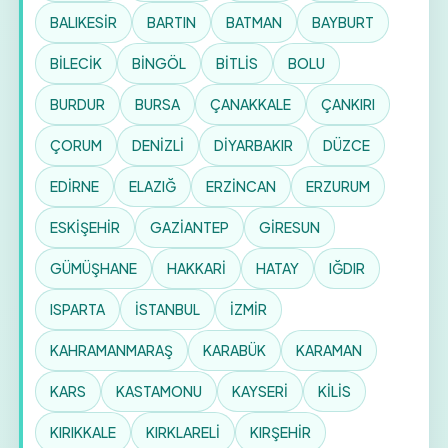
BALIKESİR
BARTIN
BATMAN
BAYBURT
BİLECİK
BİNGÖL
BİTLİS
BOLU
BURDUR
BURSA
ÇANAKKALE
ÇANKIRI
ÇORUM
DENİZLİ
DİYARBAKIR
DÜZCE
EDİRNE
ELAZIĞ
ERZİNCAN
ERZURUM
ESKİŞEHİR
GAZİANTEP
GİRESUN
GÜMÜŞHANE
HAKKARİ
HATAY
IĞDIR
ISPARTA
İSTANBUL
İZMİR
KAHRAMANMARAŞ
KARABÜK
KARAMAN
KARS
KASTAMONU
KAYSERİ
KİLİS
KIRIKKALE
KIRKLARELİ
KIRŞEHİR