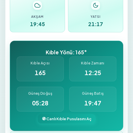
AKŞAM
YATSI
19:45
21:17
Kıble Yönü: 165°
Kıble Açısı
Kıble Zamanı
165
12:25
Güneş Doğuş
Güneş Batış
05:28
19:47
🧭 Canlı Kıble Pusulasını Aç