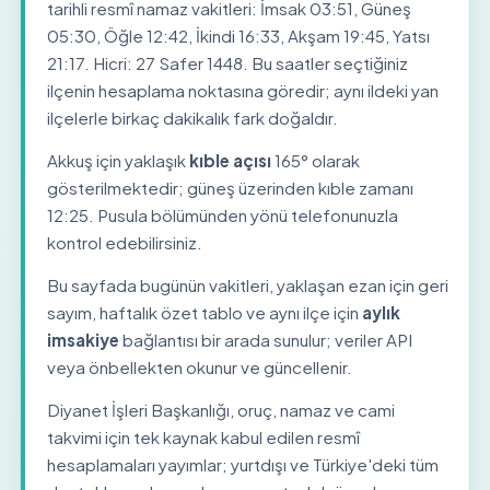
tarihli resmî namaz vakitleri: İmsak 03:51, Güneş
05:30, Öğle 12:42, İkindi 16:33, Akşam 19:45, Yatsı
21:17. Hicri: 27 Safer 1448. Bu saatler seçtiğiniz
ilçenin hesaplama noktasına göredir; aynı ildeki yan
ilçelerle birkaç dakikalık fark doğaldır.
Akkuş için yaklaşık
kıble açısı
165° olarak
gösterilmektedir; güneş üzerinden kıble zamanı
12:25. Pusula bölümünden yönü telefonunuzla
kontrol edebilirsiniz.
Bu sayfada bugünün vakitleri, yaklaşan ezan için geri
sayım, haftalık özet tablo ve aynı ilçe için
aylık
imsakiye
bağlantısı bir arada sunulur; veriler API
veya önbellekten okunur ve güncellenir.
Diyanet İşleri Başkanlığı, oruç, namaz ve cami
takvimi için tek kaynak kabul edilen resmî
hesaplamaları yayımlar; yurtdışı ve Türkiye'deki tüm