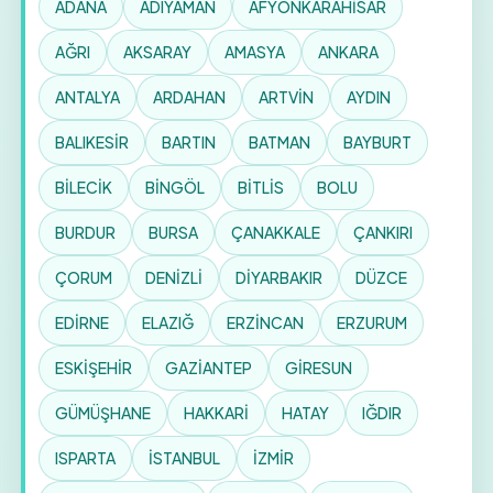
ADANA
ADIYAMAN
AFYONKARAHİSAR
AĞRI
AKSARAY
AMASYA
ANKARA
ANTALYA
ARDAHAN
ARTVİN
AYDIN
BALIKESİR
BARTIN
BATMAN
BAYBURT
BİLECİK
BİNGÖL
BİTLİS
BOLU
BURDUR
BURSA
ÇANAKKALE
ÇANKIRI
ÇORUM
DENİZLİ
DİYARBAKIR
DÜZCE
EDİRNE
ELAZIĞ
ERZİNCAN
ERZURUM
ESKİŞEHİR
GAZİANTEP
GİRESUN
GÜMÜŞHANE
HAKKARİ
HATAY
IĞDIR
ISPARTA
İSTANBUL
İZMİR