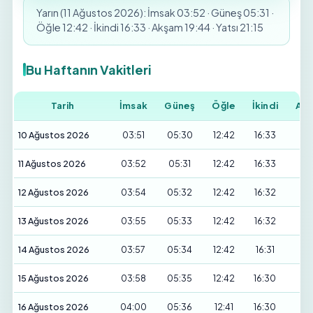
Yarın (11 Ağustos 2026): İmsak 03:52 · Güneş 05:31 ·
Öğle 12:42 · İkindi 16:33 · Akşam 19:44 · Yatsı 21:15
Bu Haftanın Vakitleri
Tarih
İmsak
Güneş
Öğle
İkindi
Ak
10 Ağustos 2026
03:51
05:30
12:42
16:33
19
11 Ağustos 2026
03:52
05:31
12:42
16:33
19
12 Ağustos 2026
03:54
05:32
12:42
16:32
19
13 Ağustos 2026
03:55
05:33
12:42
16:32
19
14 Ağustos 2026
03:57
05:34
12:42
16:31
19
15 Ağustos 2026
03:58
05:35
12:42
16:30
19
16 Ağustos 2026
04:00
05:36
12:41
16:30
19