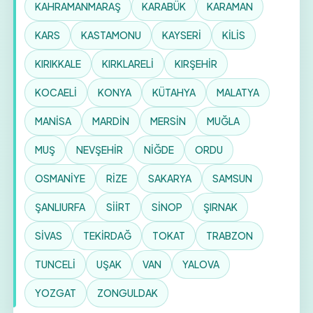
KAHRAMANMARAŞ
KARABÜK
KARAMAN
KARS
KASTAMONU
KAYSERİ
KİLİS
KIRIKKALE
KIRKLARELİ
KIRŞEHİR
KOCAELİ
KONYA
KÜTAHYA
MALATYA
MANİSA
MARDİN
MERSİN
MUĞLA
MUŞ
NEVŞEHİR
NİĞDE
ORDU
OSMANİYE
RİZE
SAKARYA
SAMSUN
ŞANLIURFA
SİİRT
SİNOP
ŞIRNAK
SİVAS
TEKİRDAĞ
TOKAT
TRABZON
TUNCELİ
UŞAK
VAN
YALOVA
YOZGAT
ZONGULDAK