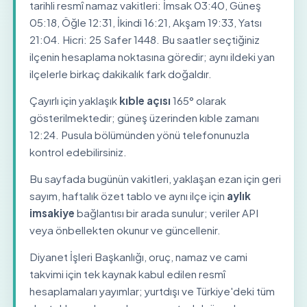
tarihli resmî namaz vakitleri: İmsak 03:40, Güneş
05:18, Öğle 12:31, İkindi 16:21, Akşam 19:33, Yatsı
21:04. Hicri: 25 Safer 1448. Bu saatler seçtiğiniz
ilçenin hesaplama noktasına göredir; aynı ildeki yan
ilçelerle birkaç dakikalık fark doğaldır.
Çayırlı için yaklaşık
kıble açısı
165° olarak
gösterilmektedir; güneş üzerinden kıble zamanı
12:24. Pusula bölümünden yönü telefonunuzla
kontrol edebilirsiniz.
Bu sayfada bugünün vakitleri, yaklaşan ezan için geri
sayım, haftalık özet tablo ve aynı ilçe için
aylık
imsakiye
bağlantısı bir arada sunulur; veriler API
veya önbellekten okunur ve güncellenir.
Diyanet İşleri Başkanlığı, oruç, namaz ve cami
takvimi için tek kaynak kabul edilen resmî
hesaplamaları yayımlar; yurtdışı ve Türkiye'deki tüm