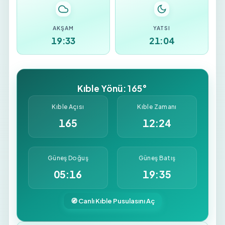
AKŞAM
YATSI
19:33
21:04
Kıble Yönü: 165°
Kıble Açısı
Kıble Zamanı
165
12:24
Güneş Doğuş
Güneş Batış
05:16
19:35
🧭 Canlı Kıble Pusulasını Aç