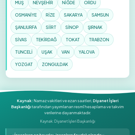
MUŞ
NEVŞEHİR
NİĞDE
ORDU
OSMANİYE
RİZE
SAKARYA
SAMSUN
ŞANLIURFA
SİİRT
SİNOP
ŞIRNAK
SİVAS
TEKİRDAĞ
TOKAT
TRABZON
TUNCELİ
UŞAK
VAN
YALOVA
YOZGAT
ZONGULDAK
Kaynak:
Namaz vakitleri ve ezan saatleri,
Diyanet İşleri
Başkanlığı
tarafından yayımlanan resmî hesaplama ve takvim
verilerine dayanmaktadır.
Kaynak: Diyanet İşleri Başkanlığı