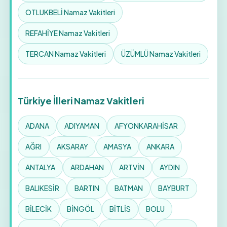
OTLUKBELİ Namaz Vakitleri
REFAHİYE Namaz Vakitleri
TERCAN Namaz Vakitleri
ÜZÜMLÜ Namaz Vakitleri
Türkiye İlleri Namaz Vakitleri
ADANA
ADIYAMAN
AFYONKARAHİSAR
AĞRI
AKSARAY
AMASYA
ANKARA
ANTALYA
ARDAHAN
ARTVİN
AYDIN
BALIKESİR
BARTIN
BATMAN
BAYBURT
BİLECİK
BİNGÖL
BİTLİS
BOLU