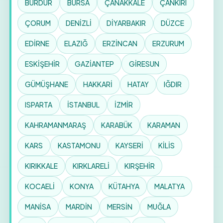
BURDUR
BURSA
ÇANAKKALE
ÇANKIRI
ÇORUM
DENİZLİ
DİYARBAKIR
DÜZCE
EDİRNE
ELAZIĞ
ERZİNCAN
ERZURUM
ESKİŞEHİR
GAZİANTEP
GİRESUN
GÜMÜŞHANE
HAKKARİ
HATAY
IĞDIR
ISPARTA
İSTANBUL
İZMİR
KAHRAMANMARAŞ
KARABÜK
KARAMAN
KARS
KASTAMONU
KAYSERİ
KİLİS
KIRIKKALE
KIRKLARELİ
KIRŞEHİR
KOCAELİ
KONYA
KÜTAHYA
MALATYA
MANİSA
MARDİN
MERSİN
MUĞLA