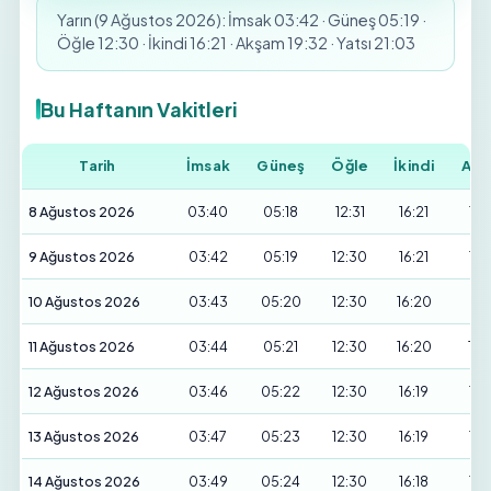
Yarın (9 Ağustos 2026): İmsak 03:42 · Güneş 05:19 ·
Öğle 12:30 · İkindi 16:21 · Akşam 19:32 · Yatsı 21:03
Bu Haftanın Vakitleri
Tarih
İmsak
Güneş
Öğle
İkindi
Akş
8 Ağustos 2026
03:40
05:18
12:31
16:21
19:
9 Ağustos 2026
03:42
05:19
12:30
16:21
19:
10 Ağustos 2026
03:43
05:20
12:30
16:20
19:
11 Ağustos 2026
03:44
05:21
12:30
16:20
19:
12 Ağustos 2026
03:46
05:22
12:30
16:19
19:
13 Ağustos 2026
03:47
05:23
12:30
16:19
19:
14 Ağustos 2026
03:49
05:24
12:30
16:18
19: