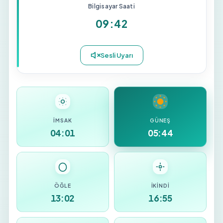
Bilgisayar Saati
09:42
İMSAK
GÜNEŞ
04:01
05:44
ÖĞLE
İKINDI
13:02
16:55