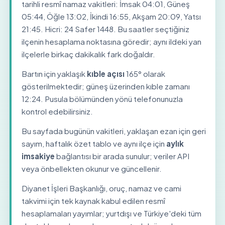
tarihli resmî namaz vakitleri: İmsak 04:01, Güneş
05:44, Öğle 13:02, İkindi 16:55, Akşam 20:09, Yatsı
21:45. Hicri: 24 Safer 1448. Bu saatler seçtiğiniz
ilçenin hesaplama noktasına göredir; aynı ildeki yan
ilçelerle birkaç dakikalık fark doğaldır.
Bartın için yaklaşık
kıble açısı
165° olarak
gösterilmektedir; güneş üzerinden kıble zamanı
12:24. Pusula bölümünden yönü telefonunuzla
kontrol edebilirsiniz.
Bu sayfada bugünün vakitleri, yaklaşan ezan için geri
sayım, haftalık özet tablo ve aynı ilçe için
aylık
imsakiye
bağlantısı bir arada sunulur; veriler API
veya önbellekten okunur ve güncellenir.
Diyanet İşleri Başkanlığı, oruç, namaz ve cami
takvimi için tek kaynak kabul edilen resmî
hesaplamaları yayımlar; yurtdışı ve Türkiye'deki tüm