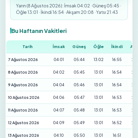
Yarın (8 Ağustos 2026): İmsak 04:02 · Güneş 05:45 ·
Öğle 13:01 · İkindi 16:54 · Akşam 20:08 · Yatsı 21:43
Bu Haftanın Vakitleri
Tarih
İmsak
Güneş
Öğle
İkindi
Ak
7 Ağustos 2026
04:01
05:44
13:02
16:55
20
8 Ağustos 2026
04:02
05:45
13:01
16:54
20
9 Ağustos 2026
04:04
05:46
13:01
16:54
20
10 Ağustos 2026
04:06
05:47
13:01
16:53
20
11 Ağustos 2026
04:07
05:48
13:01
16:53
20
12 Ağustos 2026
04:09
05:49
13:01
16:52
20
13 Ağustos 2026
04:10
05:50
13:01
16:51
20