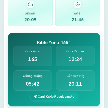
AKŞAM
YATSI
20:09
21:45
Kıble Yönü: 165°
Kıble Açısı
Kıble Zamanı
165
12:24
Güneş Doğuş
Güneş Batış
05:42
20:11
🧭 Canlı Kıble Pusulasını Aç