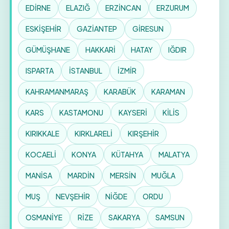
EDİRNE
ELAZIĞ
ERZİNCAN
ERZURUM
ESKİŞEHİR
GAZİANTEP
GİRESUN
GÜMÜŞHANE
HAKKARİ
HATAY
IĞDIR
ISPARTA
İSTANBUL
İZMİR
KAHRAMANMARAŞ
KARABÜK
KARAMAN
KARS
KASTAMONU
KAYSERİ
KİLİS
KIRIKKALE
KIRKLARELİ
KIRŞEHİR
KOCAELİ
KONYA
KÜTAHYA
MALATYA
MANİSA
MARDİN
MERSİN
MUĞLA
MUŞ
NEVŞEHİR
NİĞDE
ORDU
OSMANİYE
RİZE
SAKARYA
SAMSUN