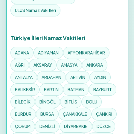
ULUS Namaz Vakitleri
Türkiye İlleri Namaz Vakitleri
ADANA
ADIYAMAN
AFYONKARAHİSAR
AĞRI
AKSARAY
AMASYA
ANKARA
ANTALYA
ARDAHAN
ARTVİN
AYDIN
BALIKESİR
BARTIN
BATMAN
BAYBURT
BİLECİK
BİNGÖL
BİTLİS
BOLU
BURDUR
BURSA
ÇANAKKALE
ÇANKIRI
ÇORUM
DENİZLİ
DİYARBAKIR
DÜZCE