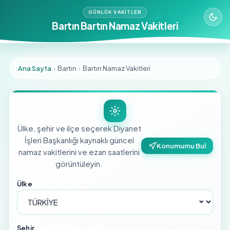
GÜNLÜK VAKITLER
Bartın Bartın Namaz Vakitleri
Ana Sayfa
›
Bartın
›
Bartın Namaz Vakitleri
Ülke, şehir ve ilçe seçerek Diyanet
İşleri Başkanlığı kaynaklı güncel
Konumumu Bul
namaz vakitlerini ve ezan saatlerini
görüntüleyin.
Ülke
Şehir