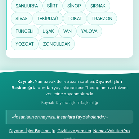
ŞANLIURFA
SİİRT
SİNOP
ŞIRNAK
SİVAS
TEKİRDAĞ
TOKAT
TRABZON
TUNCELİ
UŞAK
VAN
YALOVA
YOZGAT
ZONGULDAK
Kaynak:
Namaz vakitleri ve ezan saatleri,
Diyanet İşleri
Başkanlığı
tarafından yayımlanan resmî hesaplama ve takvim
verilerine dayanmaktadır.
Kaynak: Diyanet İşleri Başkanlığı
«İnsanların en hayırlısı, insanlara faydalı olandır.»
Diyanet İşleri Başkanlığı
·
Gizlilik ve çerezler
·
Namaz Vakitleri Pro
cache