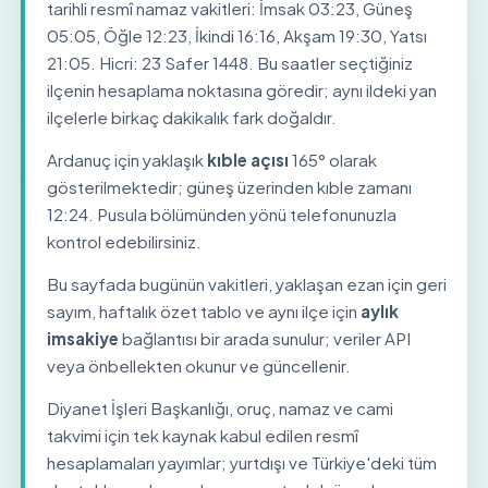
tarihli resmî namaz vakitleri: İmsak 03:23, Güneş
05:05, Öğle 12:23, İkindi 16:16, Akşam 19:30, Yatsı
21:05. Hicri: 23 Safer 1448. Bu saatler seçtiğiniz
ilçenin hesaplama noktasına göredir; aynı ildeki yan
ilçelerle birkaç dakikalık fark doğaldır.
Ardanuç için yaklaşık
kıble açısı
165° olarak
gösterilmektedir; güneş üzerinden kıble zamanı
12:24. Pusula bölümünden yönü telefonunuzla
kontrol edebilirsiniz.
Bu sayfada bugünün vakitleri, yaklaşan ezan için geri
sayım, haftalık özet tablo ve aynı ilçe için
aylık
imsakiye
bağlantısı bir arada sunulur; veriler API
veya önbellekten okunur ve güncellenir.
Diyanet İşleri Başkanlığı, oruç, namaz ve cami
takvimi için tek kaynak kabul edilen resmî
hesaplamaları yayımlar; yurtdışı ve Türkiye'deki tüm