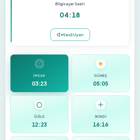
Bilgisayar Saati
04:18
İMSAK
GÜNEŞ
03:23
05:05
ÖĞLE
İKINDI
12:23
16:16