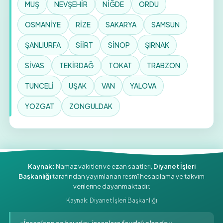
MUŞ
NEVŞEHİR
NİĞDE
ORDU
OSMANİYE
RİZE
SAKARYA
SAMSUN
ŞANLIURFA
SİİRT
SİNOP
ŞIRNAK
SİVAS
TEKİRDAĞ
TOKAT
TRABZON
TUNCELİ
UŞAK
VAN
YALOVA
YOZGAT
ZONGULDAK
Kaynak:
Namaz vakitleri ve ezan saatleri,
Diyanet İşleri
Başkanlığı
tarafından yayımlanan resmî hesaplama ve takvim
verilerine dayanmaktadır.
Kaynak: Diyanet İşleri Başkanlığı