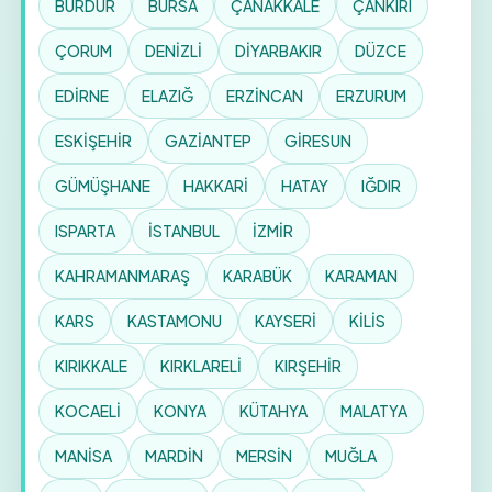
BURDUR
BURSA
ÇANAKKALE
ÇANKIRI
ÇORUM
DENİZLİ
DİYARBAKIR
DÜZCE
EDİRNE
ELAZIĞ
ERZİNCAN
ERZURUM
ESKİŞEHİR
GAZİANTEP
GİRESUN
GÜMÜŞHANE
HAKKARİ
HATAY
IĞDIR
ISPARTA
İSTANBUL
İZMİR
KAHRAMANMARAŞ
KARABÜK
KARAMAN
KARS
KASTAMONU
KAYSERİ
KİLİS
KIRIKKALE
KIRKLARELİ
KIRŞEHİR
KOCAELİ
KONYA
KÜTAHYA
MALATYA
MANİSA
MARDİN
MERSİN
MUĞLA