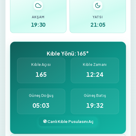
AKŞAM
YATSI
19:30
21:05
Kıble Yönü: 165°
Kıble Açısı
Kıble Zamanı
165
12:24
Güneş Doğuş
Güneş Batış
05:03
19:32
🧭 Canlı Kıble Pusulasını Aç