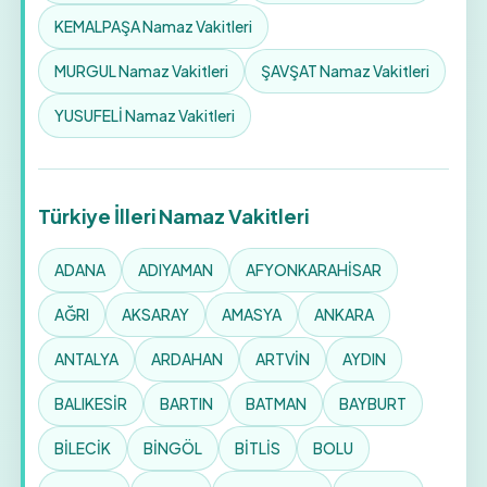
KEMALPAŞA Namaz Vakitleri
MURGUL Namaz Vakitleri
ŞAVŞAT Namaz Vakitleri
YUSUFELİ Namaz Vakitleri
Türkiye İlleri Namaz Vakitleri
ADANA
ADIYAMAN
AFYONKARAHİSAR
AĞRI
AKSARAY
AMASYA
ANKARA
ANTALYA
ARDAHAN
ARTVİN
AYDIN
BALIKESİR
BARTIN
BATMAN
BAYBURT
BİLECİK
BİNGÖL
BİTLİS
BOLU