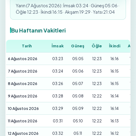
Yarın (7 Ağustos 2026): İmsak 03:24 · Güneş 05:06 ·
Öğle 12:23 · İkindi 16:15 · Akşam 19:29 · Yatsı 21:04
Bu Haftanın Vakitleri
Tarih
İmsak
Güneş
Öğle
İkindi
Akş
6 Ağustos 2026
03:23
05:05
12:23
16:16
19:
7 Ağustos 2026
03:24
05:06
12:23
16:15
19:
8 Ağustos 2026
03:26
05:07
12:23
16:15
19:
9 Ağustos 2026
03:28
05:08
12:22
16:14
19:
10 Ağustos 2026
03:29
05:09
12:22
16:14
19:
11 Ağustos 2026
03:31
05:10
12:22
16:13
19:
12 Ağustos 2026
03:32
05:11
12:22
16:12
19: