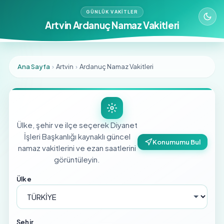
GÜNLÜK VAKITLER
Artvin Ardanuç Namaz Vakitleri
Ana Sayfa
›
Artvin
›
Ardanuç Namaz Vakitleri
Ülke, şehir ve ilçe seçerek Diyanet
İşleri Başkanlığı kaynaklı güncel
Konumumu Bul
namaz vakitlerini ve ezan saatlerini
görüntüleyin.
Ülke
Şehir